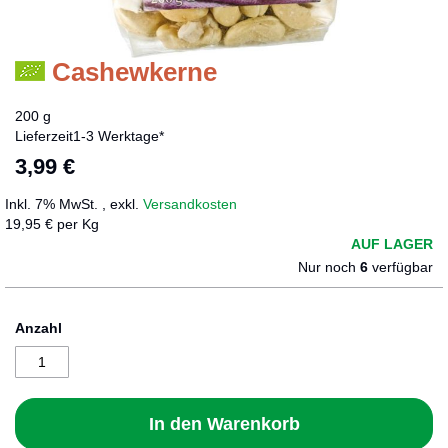
Cashewkerne
Zum
Anfang
der
200 g
Bildergalerie
Lieferzeit
1-3 Werktage*
springen
3,99 €
Inkl. 7% MwSt.
,
exkl.
Versandkosten
19,95 € per Kg
AUF LAGER
Nur noch
6
verfügbar
Anzahl
In den Warenkorb