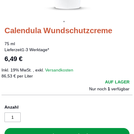
Calendula Wundschutzcreme
Zum
Anfang
der
75 ml
Bildergalerie
Lieferzeit
1-3 Werktage*
springen
6,49 €
Inkl. 19% MwSt.
,
exkl.
Versandkosten
86,53 € per Liter
AUF LAGER
Nur noch
1
verfügbar
Anzahl