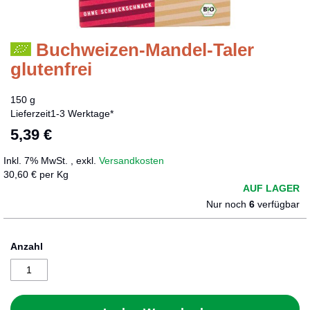
Buchweizen-Mandel-Taler
Zum
Anfang
glutenfrei
der
Bildergalerie
150 g
springen
Lieferzeit
1-3 Werktage*
5,39 €
Inkl. 7% MwSt.
,
exkl.
Versandkosten
30,60 € per Kg
AUF LAGER
Nur noch
6
verfügbar
Anzahl