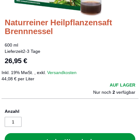
Naturreiner Heilpflanzensaft
Zum
Anfang
Brennnessel
der
Bildergalerie
600 ml
springen
Lieferzeit
2-3 Tage
26,95 €
Inkl. 19% MwSt.
,
exkl.
Versandkosten
44,08 € per Liter
AUF LAGER
Nur noch
2
verfügbar
Anzahl