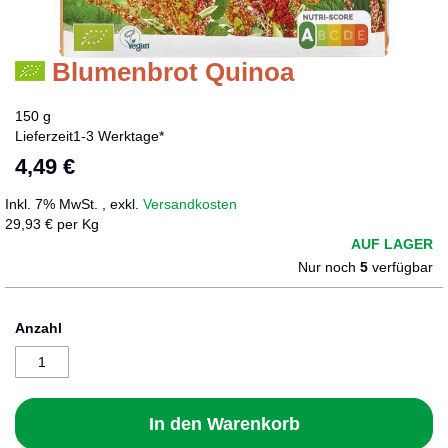
Blumenbrot Quinoa
Zum
Anfang
der
150 g
Bildergalerie
Lieferzeit
1-3 Werktage*
springen
4,49 €
Inkl. 7% MwSt.
,
exkl.
Versandkosten
29,93 € per Kg
AUF LAGER
Nur noch
5
verfügbar
Anzahl
In den Warenkorb