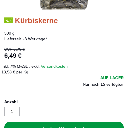
Kürbiskerne
Zum
Anfang
der
500 g
Bildergalerie
Lieferzeit
1-3 Werktage*
springen
UVP
6,79 €
6,49 €
Sonderangebot
Inkl. 7% MwSt.
,
exkl.
Versandkosten
13,58 € per Kg
AUF LAGER
Nur noch
15
verfügbar
Anzahl