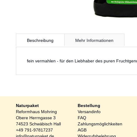
Zum
Anfang
Beschreibung
Mehr Informationen
der
Bildergalerie
springen
fein vermahlen - für den Liebhaber des puren Fruchtgen
Naturpaket
Bestellung
Reformhaus Mohring
Versandinfo
Obere Herrngasse 3
FAQ
74523 Schwäbisch Hall
Zahlungsmöglichkeiten
+49 791-97817237
AGB
info@naturpaket.de
Widerrufsbelehrung