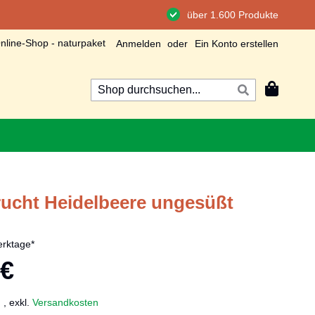
über 1.600 Produkte
line-Shop - naturpaket
Anmelden
Ein Konto erstellen
Mein Wa
Suche
Suche
frucht Heidelbeere ungesüßt
rktage*
 €
.
,
exkl.
Versandkosten