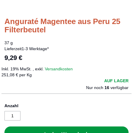
Anguraté Magentee aus Peru 25
Zum
Anfang
Filterbeutel
der
Bildergalerie
37 g
springen
Lieferzeit
1-3 Werktage*
9,29 €
Inkl. 19% MwSt.
,
exkl.
Versandkosten
251,08 € per Kg
AUF LAGER
Nur noch
16
verfügbar
Anzahl