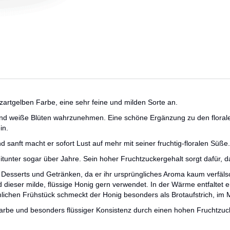
 zartgelben Farbe, eine sehr feine und milden Sorte an.
 und weiße Blüten wahrzunehmen. Eine schöne Ergänzung zu den flor
in.
sanft macht er sofort Lust auf mehr mit seiner fruchtig-floralen Süße. 
tunter sogar über Jahre. Sein hoher Fruchtzuckergehalt sorgt dafür, dass
 Desserts und Getränken, da er ihr ursprüngliches Aroma kaum verfäls
dieser milde, flüssige Honig gern verwendet. In der Wärme entfaltet e
chen Frühstück schmeckt der Honig besonders als Brotaufstrich, im M
 Farbe und besonders flüssiger Konsistenz durch einen hohen Fruchtzuc