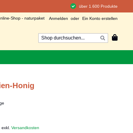
über 1.600 Produkte
line-Shop - naturpaket
Anmelden
Ein Konto erstellen
Mein Wa
Suche
Suche
ien-Honig
ge
,
exkl.
Versandkosten