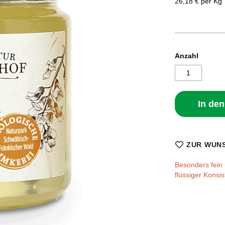
26,18 € per Kg
Anzahl
In de
ZUR WUNS
Besonders fein 
flüssiger Konsi