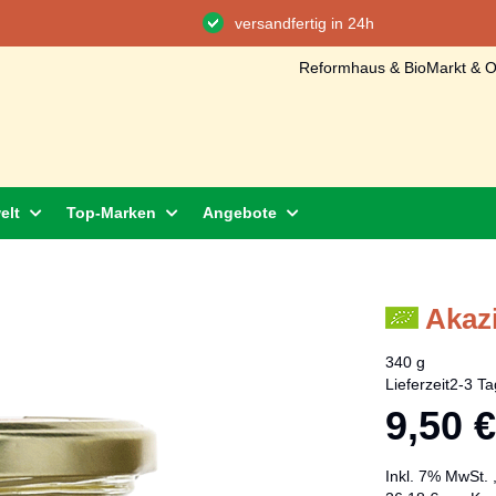
versandfertig in 24h
Reformhaus & BioMarkt & On
elt
Top-Marken
Angebote
Akaz
340 g
Lieferzeit
2-3 Ta
9,50 €
Inkl. 7% MwSt.